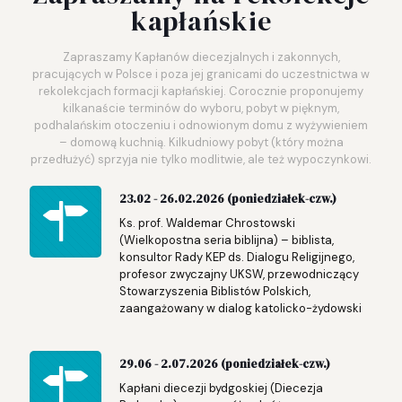
kapłańskie
Zapraszamy Kapłanów diecezjalnych i zakonnych,
pracujących w Polsce i poza jej granicami do uczestnictwa w
rekolekcjach formacji kapłańskiej. Corocznie proponujemy
kilkanaście terminów do wyboru, pobyt w pięknym,
podhalańskim otoczeniu i odnowionym domu z wyżywieniem
– domową kuchnią. Kilkudniowy pobyt (który można
przedłużyć) sprzyja nie tylko modlitwie, ale też wypoczynkowi.
23.02 - 26.02.2026 (poniedziałek-czw.)
Ks. prof. Waldemar Chrostowski
(Wielkopostna seria biblijna) – biblista,
konsultor Rady KEP ds. Dialogu Religijnego,
profesor zwyczajny UKSW, przewodniczący
Stowarzyszenia Biblistów Polskich,
zaangażowany w dialog katolicko-żydowski
29.06 - 2.07.2026 (poniedziałek-czw.)
Kapłani diecezji bydgoskiej (Diecezja