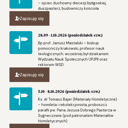
– ojciec duchowny diecezji bydgoskiej,
duszpasterz, budowniczy kościoła
Zapisuję się
28.09 - 1.10.2026 (poniedziałek-czw.)
Bp prof. Janusz Mastalski – biskup
pomocniczy krakowski, profesor nauk
teologicznych; wcześniej był dziekanem
Wydziału Nauk Społecznych UPJPII oraz
rektorem WSD
Zapisuję się
5.10 - 8.10.2026 (poniedziałek-czw.)
Ks. dr Tomasz Bajer (Materiały Homiletyczne)
– homileta i rekolekcjonista, proboszcz
parafii pw. Pana Jezusa Dobrego Pasterza w
Sygneczowie (pod patronatem Materiałów
Homiletycznych)