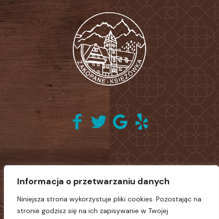
Informacja o przetwarzaniu danych
Administrator danych osobowych informuje, że wszystkie dane osobowe
na stronie Centrum Formacyjno-Szkoleniowego „Księżówka”
Niniejsza strona wykorzystuje pliki cookies. Pozostając na
umieszczone zostały za zgodą osób, których dane dotyczą lub
umieszczone są na podstawie prawa. Więcej informacji w Polityce
stronie godzisz się na ich zapisywanie w Twojej
ochrony danych osobowych.